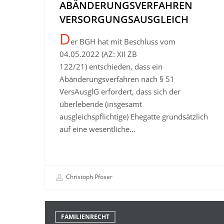
ABÄNDERUNGSVERFAHREN
VERSORGUNGSAUSGLEICH
D
er BGH hat mit Beschluss vom
04.05.2022 (AZ: XII ZB
122/21) entschieden, dass ein
Abänderungsverfahren nach § 51
VersAusglG erfordert, dass sich der
überlebende (insgesamt
ausgleichspflichtige) Ehegatte grundsätzlich
auf eine wesentliche…
Christoph Pfoser
Familiengerichtliche
FAMILIENRECHT
Billigung