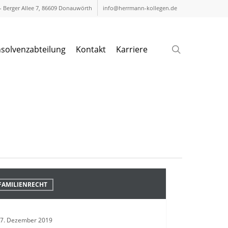
 – Berger Allee 7, 86609 Donauwörth
info@herrmann-kollegen.de
search
nsolvenzabteilung
Kontakt
Karriere
forderung
FAMILIENRECHT
henkes
7. Dezember 2019
n