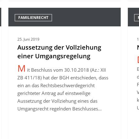
Aussetzung
Nach
FAMILIENRECHT
der
Unter
Vollziehung
einer
25. Juni 2019
1
Umgangsregelung
Aussetzung der Vollziehung
einer Umgangsregelung
M
it Beschluss vom 30.10.2018 (Az.: XII
d
ZB 411/18) hat der BGH entschieden, dass
ein an das Rechtsbeschwerdegericht
gerichteter Antrag auf einstweilige
Aussetzung der Vollziehung eines das
Umgangsrecht regelnden Beschlusses…