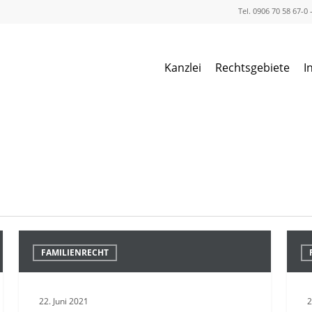
Tel. 0906 70 58 67-0
Kanzlei
Rechtsgebiete
I
WOHNBEDARF
Rück
FAMILIENRECHT
UNTER
eines
ANDEREM
Gesc
BEIM
von
22. Juni 2021
2
KINDESUNTERHALT
Elter