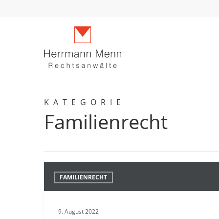
Skip
to
main
content
KATEGORIE
Familienrecht
ABÄNDERUNGSVERFAHREN
FAMILIENRECHT
VERSORGUNGSAUSGLEICH
9. August 2022