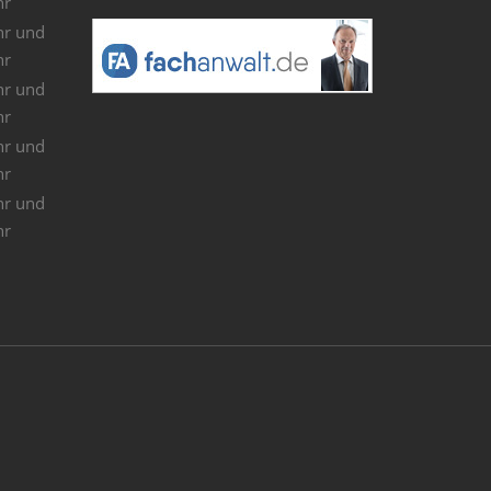
hr
hr und
hr
hr und
hr
hr und
hr
hr und
hr