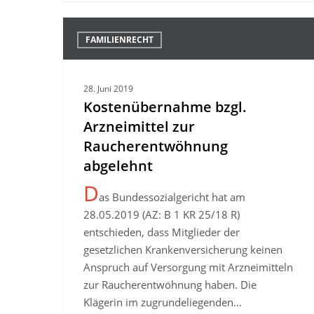
Kostenübernahme
FAMILIENRECHT
bzgl.
Arzneimittel
zur
28. Juni 2019
Raucherentwöhnung
Kostenübernahme bzgl.
abgelehnt
Arzneimittel zur
Raucherentwöhnung
abgelehnt
D
as Bundessozialgericht hat am
28.05.2019 (AZ: B 1 KR 25/18 R)
entschieden, dass Mitglieder der
gesetzlichen Krankenversicherung keinen
Anspruch auf Versorgung mit Arzneimitteln
zur Raucherentwöhnung haben. Die
Klägerin im zugrundeliegenden…