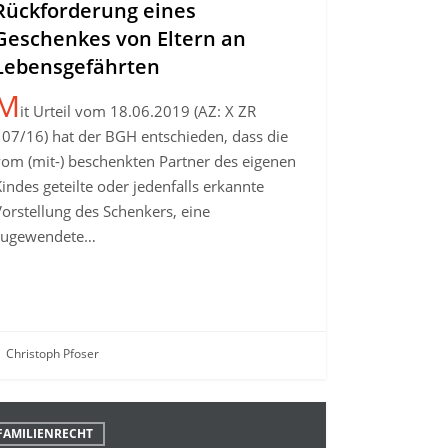
Rückforderung eines
Geschenkes von Eltern an
nsgefährten
Lebensgefährten
M
it Urteil vom 18.06.2019 (AZ: X ZR
107/16) hat der BGH entschieden, dass die
vom (mit-) beschenkten Partner des eigenen
indes geteilte oder jedenfalls erkannte
orstellung des Schenkers, eine
zugewendete…
Christoph Pfoser
cheidung
FAMILIENRECHT