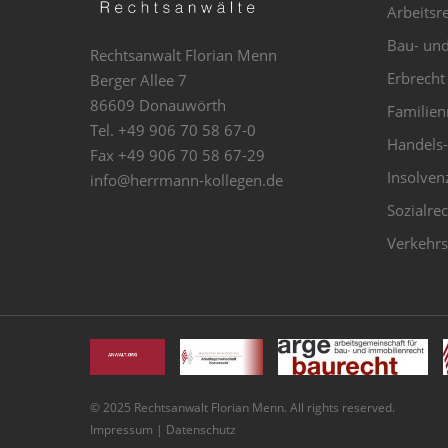
Arbeitsr
Bau- und
Rechtsanwalt Florian Menn
Erbrecht
Berger Allee 7
86609 Donauwörth
Familien
Tel.
+49 906 70 58 67-0
Handels-
Fax
+49 906 70 58 67-29
Insolven
info@herrmann-kollegen.de
Sozialre
Verkehrs
© 2025 Rechtsanwalt Florian Menn. All rights reserved.
Impressum
|
Datenschutz