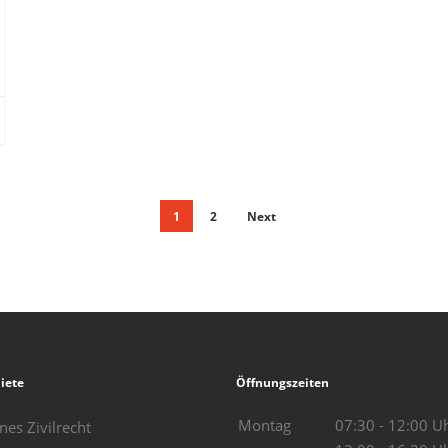
1
2
Next
iete
Öffnungszeiten
Montag
07:30 - 12:00 U
nes Zivilrecht