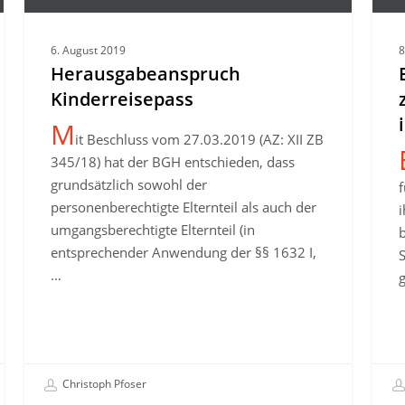
OLG
Köln
6. August 2019
8
zum
Herausgabeanspruch
Umfa
Kinderreisepass
der
M
Bele
it Beschluss vom 27.03.2019 (AZ: XII ZB
im
345/18) hat der BGH entschieden, dass
Güter
grundsätzlich sowohl der
personenberechtigte Elternteil als auch der
umgangsberechtigte Elternteil (in
b
entsprechender Anwendung der §§ 1632 I,
…
Christoph Pfoser