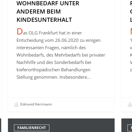
WOHNBEDARF UNTER
an
ANDEREM BEIM
Lebe
KINDESUNTERHALT
D
as OLG Frankfurt hat in einer
Entscheidung vom 26.06.2020 zu einigen
interessanten Fragen, nämlich des
Wohnbedarfs, des Mehrbedarfs bei privater
K
Nachhilfe und des Sonderbedarfs bei
V
kieferorthopädischen Behandlungen
Stellung genommen. Insbesondere…
Edmund Herrmann
Herausgabeanspruch
Ents
FAMILIENRECHT
Kinderreisepass
des