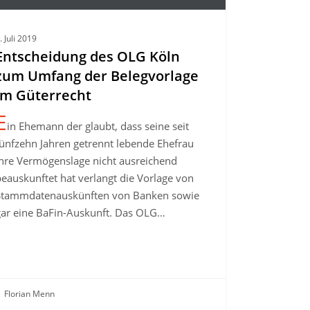
. Juli 2019
Entscheidung des OLG Köln
ng
zum Umfang der Belegvorlage
im Güterrecht
gvorlage
E
in Ehemann der glaubt, dass seine seit
recht
fünfzehn Jahren getrennt lebende Ehefrau
ihre Vermögenslage nicht ausreichend
eauskunftet hat verlangt die Vorlage von
Stammdatenauskünften von Banken sowie
gar eine BaFin-Auskunft. Das OLG…
Florian Menn