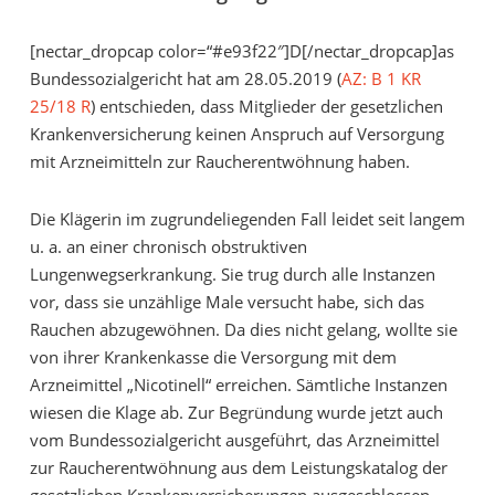
[nectar_dropcap color=“#e93f22″]D[/nectar_dropcap]as
Bundessozialgericht hat am 28.05.2019 (
AZ: B 1 KR
25/18 R
) entschieden, dass Mitglieder der gesetzlichen
Krankenversicherung keinen Anspruch auf Versorgung
mit Arzneimitteln zur Raucherentwöhnung haben.
Die Klägerin im zugrundeliegenden Fall leidet seit langem
u. a. an einer chronisch obstruktiven
Lungenwegserkrankung. Sie trug durch alle Instanzen
vor, dass sie unzählige Male versucht habe, sich das
Rauchen abzugewöhnen. Da dies nicht gelang, wollte sie
von ihrer Krankenkasse die Versorgung mit dem
Arzneimittel „Nicotinell“ erreichen. Sämtliche Instanzen
wiesen die Klage ab. Zur Begründung wurde jetzt auch
vom Bundessozialgericht ausgeführt, das Arzneimittel
zur Raucherentwöhnung aus dem Leistungskatalog der
gesetzlichen Krankenversicherungen ausgeschlossen