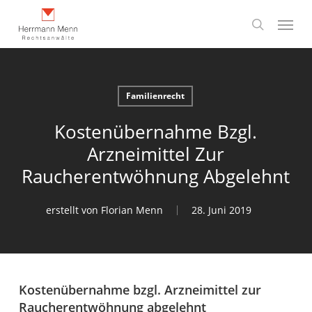
Skip
Menu
to
search
main
content
Familienrecht
Kostenübernahme Bzgl.
Arzneimittel Zur
Raucherentwöhnung Abgelehnt
erstellt von
Florian Menn
28. Juni 2019
Kostenübernahme bzgl. Arzneimittel zur
Raucherentwöhnung abgelehnt